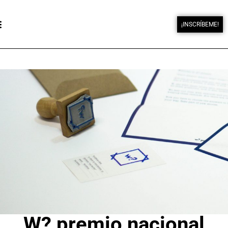
¡INSCRÍBEME!
W? premio nacional